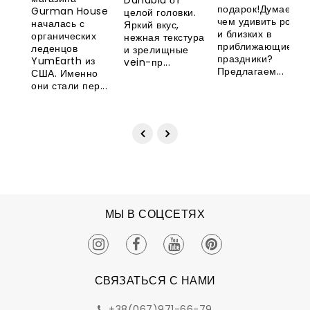
Danablu от
Великобритани
YumEarth
подарок!Думаете,
Gurman House
целой головки.
чем удивить родны
началась с
Яркий вкус,
и близких в
органических
нежная текстура
приближающиеся
леденцов
и зрелищные
праздники?
YumEarth из
vein-пр...
Предлагаем...
США. Именно
они стали пер...
МЫ В СОЦСЕТЯХ
СВЯЗАТЬСЯ С НАМИ
+38(067)971-66-79