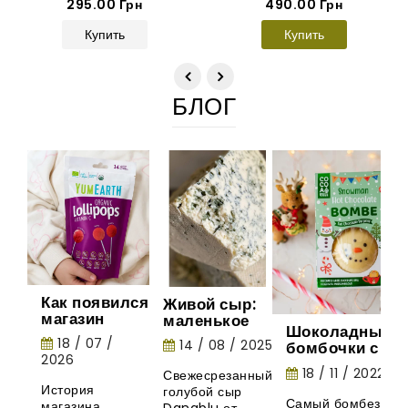
295.00 Грн
490.00 Грн
Купить
Купить
БЛОГ
Как появился
Живой сыр:
магазин
маленькое
Шоколадные
Gurman
шоу природы
18 / 07 /
14 / 08 / 2025
бомбочки с
House:
2026
маршмеллоу -
история
18 / 11 / 2022
Свежесрезанный
необычная
органических
История
голубой сыр
новинка из
леденцов
Самый бомбезный
магазина