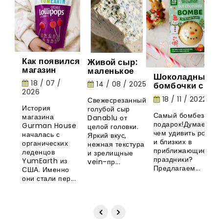
Как появился
Живой сыр:
магазин
маленькое
Шоколадные
Gurman
шоу природы
18 / 07 /
14 / 08 / 2025
бомбочки с
House:
2026
маршмеллоу -
история
18 / 11 / 2022
Свежесрезанный
необычная
органических
История
голубой сыр
новинка из
леденцов
Самый бомбезный
магазина
Danablu от
Великобритани
YumEarth
подарок!Думаете,
Gurman House
целой головки.
чем удивить родны
началась с
Яркий вкус,
и близких в
органических
нежная текстура
приближающиеся
леденцов
и зрелищные
праздники?
YumEarth из
vein-пр...
Предлагаем...
США. Именно
они стали пер...