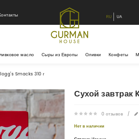
Контакты
RU
UA
ливковое масло
Сыры из Европы
Оливки
Конфеты
М
llogg's Smacks 310 г
Сухой завтрак 
0 отзывов
/
Нет в наличии