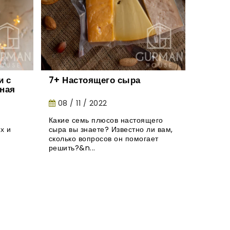
 с
7+ Настоящего сыра
Натур
ная
конфе
тания.
08 / 11 / 2022
27 / 
Какие семь плюсов настоящего
Где выб
х и
сыра вы знаете? Известно ли вам,
натурал
сколько вопросов он помогает
взрослы
решить?&n...
и вы об..