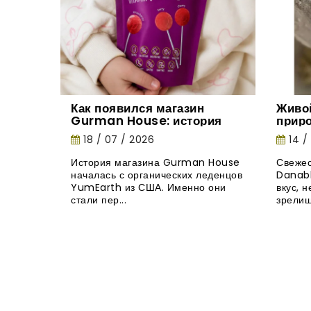
Как появился магазин
Живо
Gurman House: история
прир
органических леденцов
18 / 07 / 2026
14 /
YumEarth
История магазина Gurman House
Свежес
началась с органических леденцов
Danabl
YumEarth из США. Именно они
вкус, 
стали пер...
зрелищ