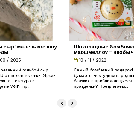
й сыр: маленькое шоу
Шоколадные бомбочки
оды
маршмеллоу - необыч
новинка из Великобри
 08 / 2025
18 / 11 / 2022
резанный голубой сыр
Самый бомбезный подарок!
u от целой головки. Яркий
Думаете, чем удивить родны
нежная текстура и
близких в приближающиеся
ные vein-пр...
праздники? Предлагаем...