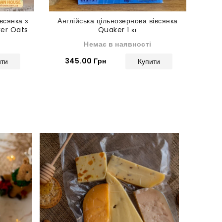
всянка з
Англійська цільнозернова вівсянка
ker Oats
Quaker 1 кг
г
Немає в наявності
345.00 Грн
ити
Купити