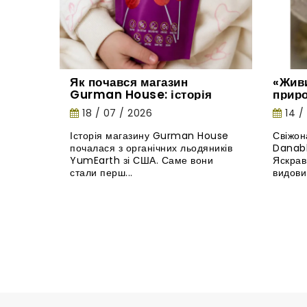
Як почався магазин
«Живи
Gurman House: історія
прир
органічних льодяників
18 / 07 / 2026
14 /
YumEarth
Історія магазину Gurman House
Свіжон
почалася з органічних льодяників
Danabl
YumEarth зі США. Саме вони
Яскрав
стали перш...
видовищ