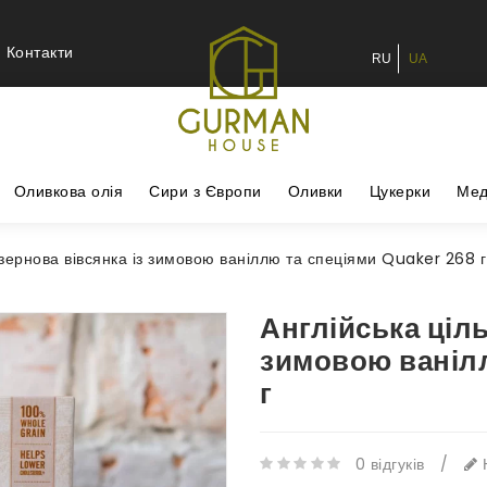
Контакти
RU
UA
Оливкова олія
Сири з Європи
Оливки
Цукерки
Ме
озернова вівсянка із зимовою ваніллю та спеціями Quaker 268 г
Англійська ціль
зимовою ваніл
г
0 відгуків
/
Н