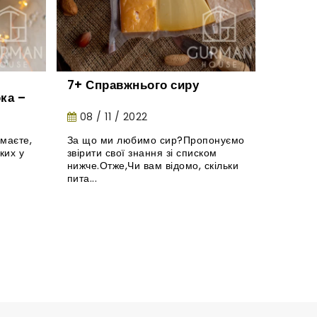
з
7+ Справжнього сиру
Натура
ка –
цукер
08 / 11 / 2022
27 / 
маєте,
За що ми любимо сир?Пропонуємо
Де вибр
ких у
звірити свої знання зі списком
цукерки
нижче.Отже,Чи вам відомо, скільки
Заглянь
пита...
обов'язк