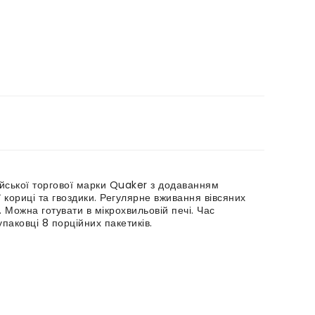
глійської торгової марки Quaker з додаванням
ї кориці та гвоздики. Регулярне вживання вівсяних
. Можна готувати в мікрохвильовій печі. Час
упаковці 8 порційних пакетиків.