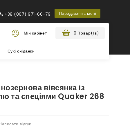
Передзвоніть мені
+38 (067) 971-66-79
Мій кабінет
0 Товар(ів)
д
Сухі сніданки
нозернова вівсянка із
лю та спеціями Quaker 268
аписати відгук