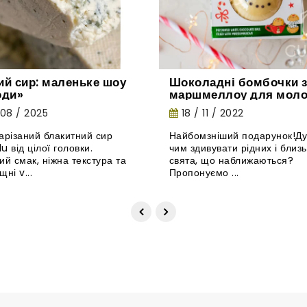
й сир: маленьке шоу
Шоколадні бомбочки 
оди»
маршмеллоу для моло
незвичайна новинка з
 08 / 2025
18 / 11 / 2022
Великобританії.
арізаний блакитний сир
Найбомзніший подарунок!Ду
u від цілої головки.
чим здивувати рідних і близь
ий смак, ніжна текстура та
свята, що наближаються?
ні v...
Пропонуємо ...