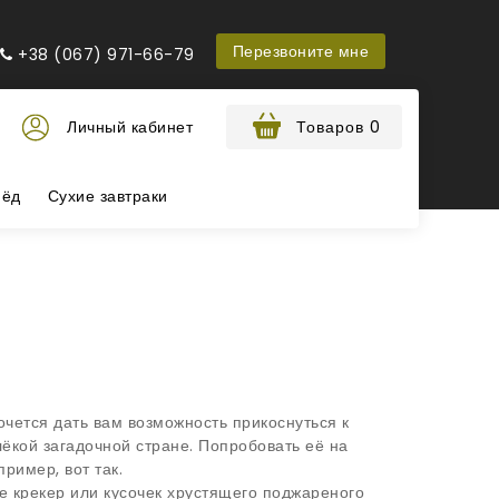
Перезвоните мне
+38 (067) 971-66-79
Личный кабинет
Товаров 0
ёд
Сухие завтраки
очется дать вам возможность прикоснуться к
лёкой загадочной стране. Попробовать её на
пример, вот так.
е крекер или кусочек хрустящего поджареного