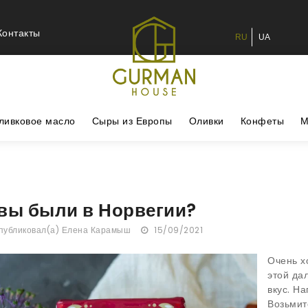
Контакты
RU
UA
ливковое масло
Сыры из Европы
Оливки
Конфеты
М
вы были в Норвегии?
убликовал(а)
Елена Карамыш
15/09/2021
Очень х
этой да
вкус. На
Возьмит