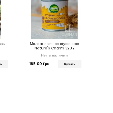
авы
Молоко овсяное сгущенное
Топле
Nature's Charm 320 г
класса 
Нет в наличии
185.00 Грн
420.0
ть
Купить