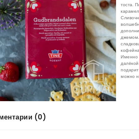
тоста. 
карамел
Сливочн
волшебн
дополни
джемом.
сладков
кофейна
Именно 
далёкой
подарит
можно н
ментарии
(0)