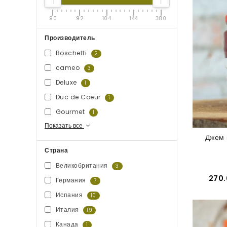
90
92
104
144
380
Производитель
Boschetti
2
cameo
3
Deluxe
1
Duc de Coeur
1
Gourmet
1
Показать все
Джем 
Страна
Великобритания
3
270.
Германия
7
Испания
10
Италия
19
Канада
1