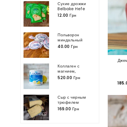
Сухие дрожжи
Belbake Hefe
Germ 7 г
12.00 Грн
Польворон
миндальный
классический
40.00 Грн
Polvoron...
Джем
Коллаген с
магнием,
витамином С,...
520.00 Грн
185.
Сыр с черным
трюфелем
Tartufo
169.00 Грн