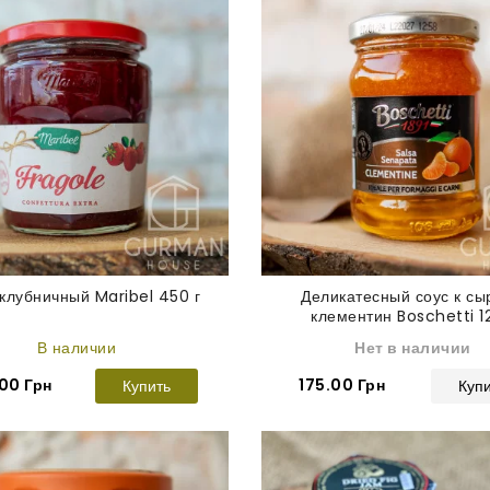
клубничный Maribel 450 г
Деликатесный соус к сы
клементин Boschetti 1
В наличии
Нет в наличии
00 Грн
175.00 Грн
Купить
Куп