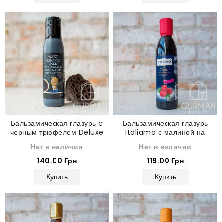
Бальзамическая глазурь c
Бальзамическая глазурь
черным трюфелем Deluxe
Italiamo с малиной на
150 мл
основе “Aceto Balsamico di
Нет в наличии
Нет в наличии
Modena IGP” 250 мл
140.00 Грн
119.00 Грн
Купить
Купить