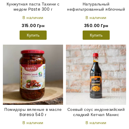
Кунжутная паста Тахини с
Натуральный
медом Рaste 300 г
нефильтрованный яблочный
уксус Due Vittorie 250 мл
В наличии
В наличии
315.00 Грн
350.00 Грн
Купить
Купить
Помидоры вяленые в масле
Соевый соус индонезийский
Baresa 540 г
сладкий Кетчап Манис
Ketjap Manis Kania 500 мл
В наличии
В наличии