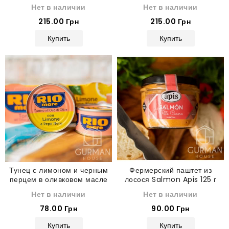
185 г
масле с лимоном и орегано
Нет в наличии
Нет в наличии
Nixe 160 г
215.00 Грн
215.00 Грн
Купить
Купить
Тунец с лимоном и черным
Фермерский паштет из
перцем в оливковом масле
лосося Salmon Apis 125 г
Rio Mare 80 г
Нет в наличии
Нет в наличии
78.00 Грн
90.00 Грн
Купить
Купить