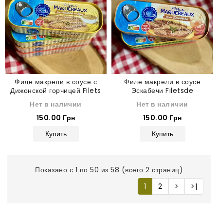
Филе макрели в соусе с
Филе макрели в соусе
Дижонской горчицей Filets
Эскабечи Filetsde
de Maquereaux Sauce
Maquereaux Sauce
Нет в наличии
Нет в наличии
Moutarde de Dijon 215 г
Escabèche 215 г
150.00 Грн
150.00 Грн
Купить
Купить
Показано с 1 по 50 из 58 (всего 2 страниц)
1
2
>
>|