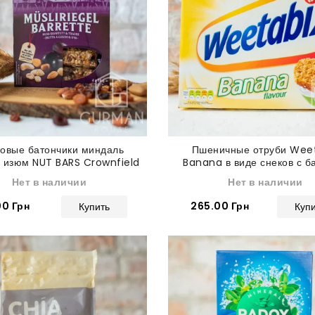
овые батончики миндаль
Пшеничные отруби Wee
 изюм NUT BARS Crownfield
Banana в виде снеков с 
96 г
Нет в наличии
Нет в наличии
00 Грн
265.00 Грн
Купить
Куп