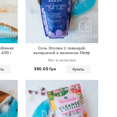
абления
Соль Эпсома c лавандой,
 400 г
валерьяной и жасмином Sleep
Westlab для сна 1 кг
Нет в наличии
390.00 Грн
ить
Купить