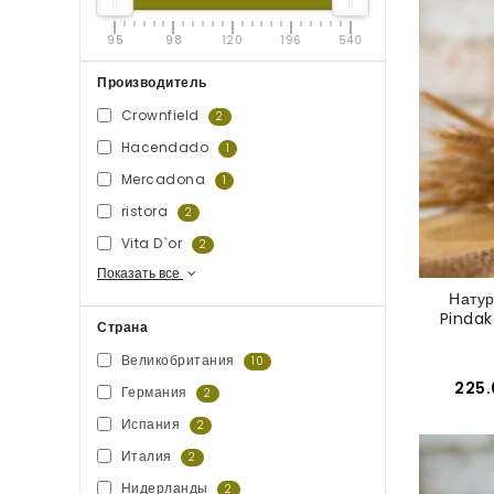
95
98
120
196
540
Производитель
Crownfield
2
Hacendado
1
Mercadona
1
ristora
2
Vita D`or
2
Показать все
Натур
Pindak
Страна
Великобритания
10
225.
Германия
2
Испания
2
Италия
2
Нидерланды
2