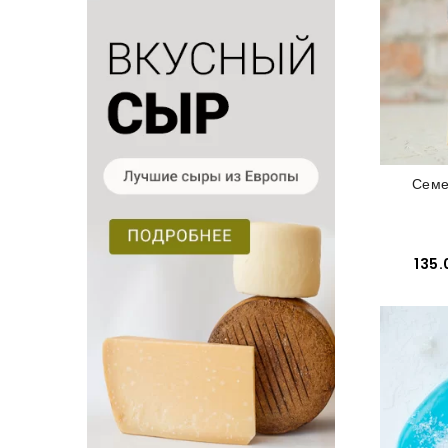
Семе
135.