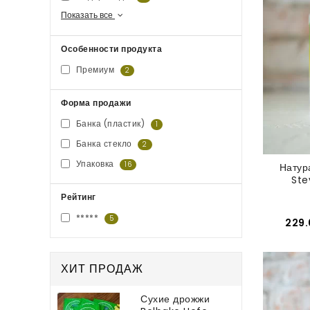
Показать все
Особенности продукта
Премиум
2
Форма продажи
Банка (пластик)
1
Банка стекло
2
Упаковка
16
Натур
Ste
Рейтинг
*****
5
229.
ХИТ ПРОДАЖ
Сухие дрожжи