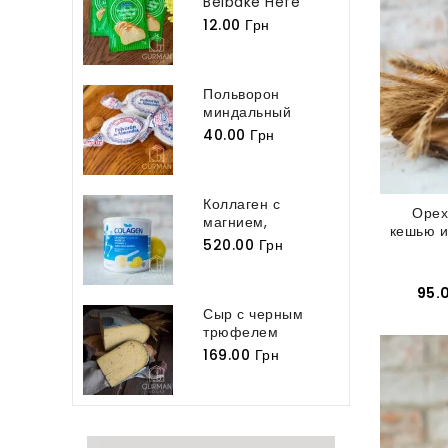
Belbake Hefe
Germ 7 г
12.00 Грн
Польворон
миндальный
классический
40.00 Грн
Polvoron...
Коллаген с
Орех
магнием,
кешью и
витамином С,...
520.00 Грн
95.
Сыр с черным
трюфелем
Tartufo
169.00 Грн