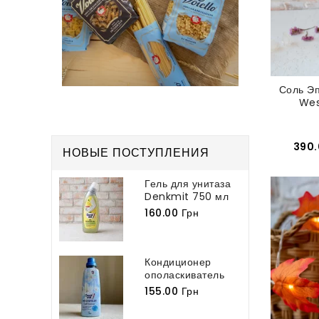
Соль Эп
Wes
390.
НОВЫЕ ПОСТУПЛЕНИЯ
Гель для унитаза
Denkmit 750 мл
160.00 Грн
Кондиционер
ополаскиватель
для белья
155.00 Грн
Denkmit...