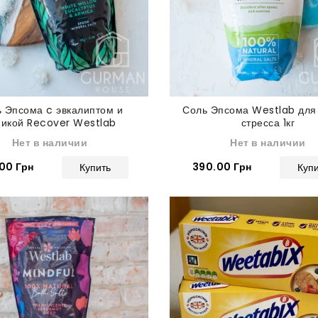
 Эпсома c эвкалиптом и
Соль Эпсома Westlab для
никой Recover Westlab
стресса 1кг
осстанавливающая 1 кг
Нет в наличии
Нет в наличии
00 Грн
390.00 Грн
Купить
Куп