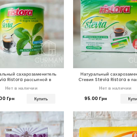
альный сахарозаменитель
Натуральный сахарозаме
via Ristora рассыпной в
Стевия Stevia Ristora в па
порошке 250 г
60 шт
Нет в наличии
Нет в наличии
00 Грн
95.00 Грн
Купить
Куп