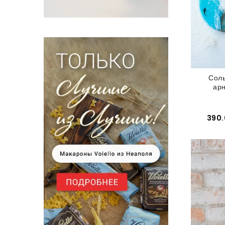
Соль
ар
в
390.