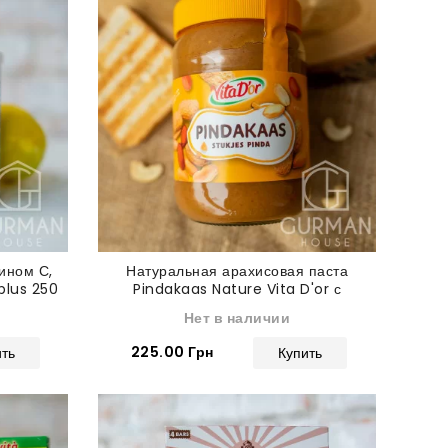
ином С,
Натуральная арахисовая паста
plus 250
Pindakaas Nature Vita D'or с
кусочками арахиса 600 г
Нет в наличии
225.00 Грн
ить
Купить