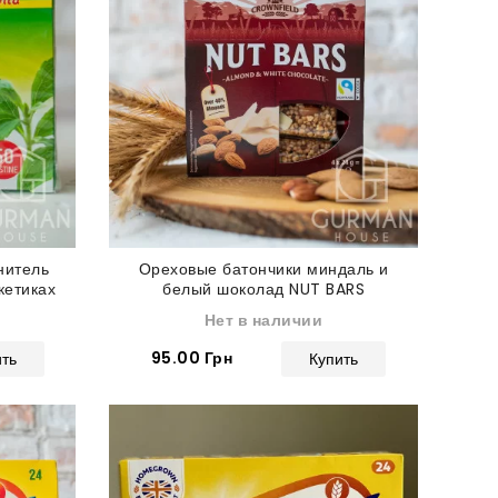
нитель
Ореховые батончики миндаль и
кетиках
белый шоколад NUT BARS
Crownfield 96 г
Нет в наличии
95.00 Грн
ить
Купить