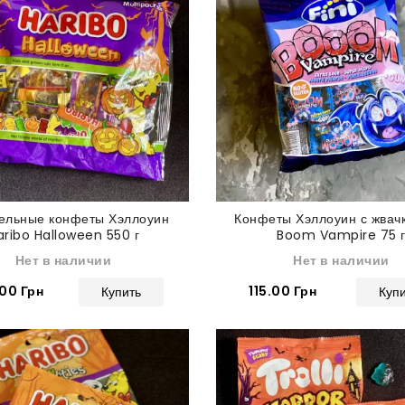
ельные конфеты Хэллоуин
Конфеты Хэллоуин с жвачк
aribo Halloween 550 г
Boom Vampire 75 
Нет в наличии
Нет в наличии
00 Грн
115.00 Грн
Купить
Куп