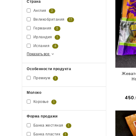
Страна
Англия
3
Великобритания
17
Германия
3
Ирландия
1
Испания
4
Показать все
Особенности продукта
Жеват
Премиум
1
H
Молоко
450.
Коровье
1
Форма продажи
Банка жестяная
1
Банка пластик
1