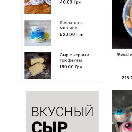
классический
40.00 Грн
Polvoron...
Коллаген с
магнием,
витамином С,...
520.00 Грн
Жевате
Сыр с черным
трюфелем
Tartufo
169.00 Грн
315.