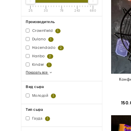
25
30
78
243
680
Производитель
Crownfield
1
Dulano
1
Hacendado
2
Haribo
2
Kinder
1
Показать все
Конф
Вид сыра
Молодой
1
150.
Тип сыра
Гауда
1