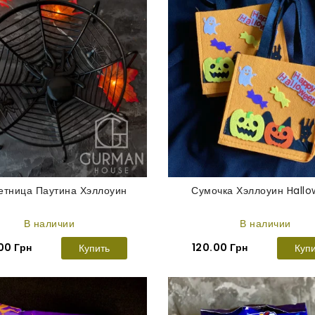
етница Паутина Хэллоуин
Сумочка Хэллоуин Hall
В наличии
В наличии
00 Грн
120.00 Грн
Купить
Куп