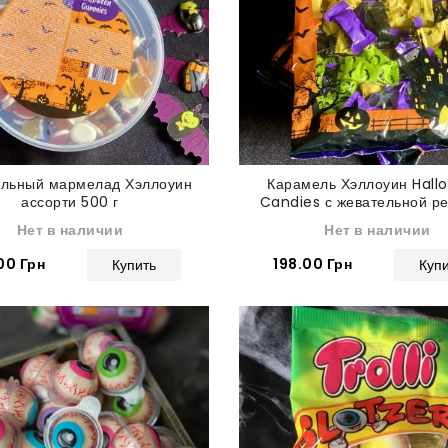
льный мармелад Хэллоуин
Карамель Хэллоуин Hall
ассорти 500 г
Candies с жевательной р
250 г
Нет в наличии
Нет в наличии
00 Грн
198.00 Грн
Купить
Куп