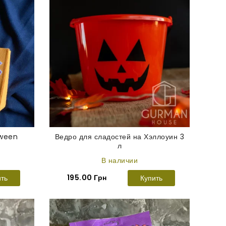
oween
Ведро для сладостей на Хэллоуин 3
л
В наличии
195.00 Грн
ить
Купить