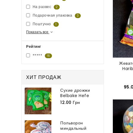
На развес
2
Подарочная упаковка
3
Поштучно
1
Показать все
Рейтинг
*****
16
Жеват
Harib
ХИТ ПРОДАЖ
95.
Сухие дрожжи
Belbake Hefe
Germ 7 г
12.00 Грн
Польворон
миндальный