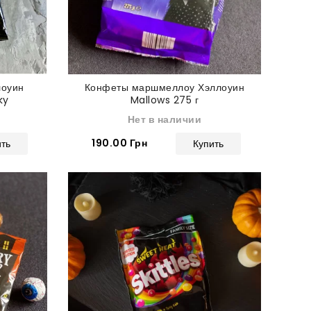
лоуин
Конфеты маршмеллоу Хэллоуин
ky
Mallows 275 г
50 г
Нет в наличии
190.00 Грн
ить
Купить