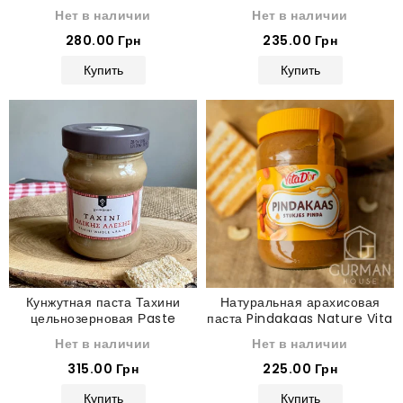
кремом Рaste Tahini 400 г
Нет в наличии
Нет в наличии
280.00 Грн
235.00 Грн
Купить
Купить
Кунжутная паста Тахини
Натуральная арахисовая
цельнозерновая Рaste
паста Pindakaas Nature Vita
Tahini Olympos 300 г
D'or с кусочками арахиса
Нет в наличии
Нет в наличии
600 г
315.00 Грн
225.00 Грн
Купить
Купить