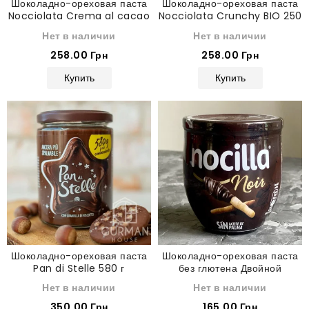
Шоколадно-ореховая паста
Шоколадно-ореховая паста
Nocciolata Crema al cacao
Nocciolata Crunchy BIO 250
e Nocciole BIO 250 г
г
Нет в наличии
Нет в наличии
258.00 Грн
258.00 Грн
Купить
Купить
Шоколадно-ореховая паста
Шоколадно-ореховая паста
Pan di Stelle 580 г
без глютена Двойной
шоколад Nocilla Noir 180 г
Нет в наличии
Нет в наличии
350.00 Грн
165.00 Грн