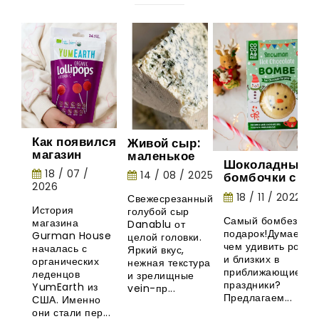
Как появился
Живой сыр:
магазин
маленькое
Шоколадные
Gurman
шоу природы
18 / 07 /
14 / 08 / 2025
бомбочки с
House:
2026
маршмеллоу -
история
18 / 11 / 2022
Свежесрезанный
необычная
органических
История
голубой сыр
новинка из
леденцов
Самый бомбезный
магазина
Danablu от
Великобритани
YumEarth
подарок!Думаете,
Gurman House
целой головки.
чем удивить родны
началась с
Яркий вкус,
и близких в
органических
нежная текстура
приближающиеся
леденцов
и зрелищные
праздники?
YumEarth из
vein-пр...
Предлагаем...
США. Именно
они стали пер...