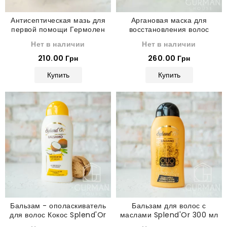
Антисептическая мазь для
Аргановая маска для
первой помощи Гермолен
восстановления волос
Germolene Antiseptic
Herbal Essences Bio 450 мл
Нет в наличии
Нет в наличии
Cream 30 г
210.00 Грн
260.00 Грн
Купить
Купить
Бальзам - ополаскиватель
Бальзам для волос с
для волос Кокос Splend'Or
маслами Splend'Or 300 мл
300 мл