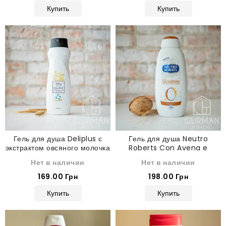
Купить
Купить
Гель для душа Deliplus с
Гель для душа Neutro
экстрактом овсяного молочка
Roberts Con Avena e
750 мл
Cocco с овсом и кокосом
Нет в наличии
Нет в наличии
450 мл
169.00 Грн
198.00 Грн
Купить
Купить