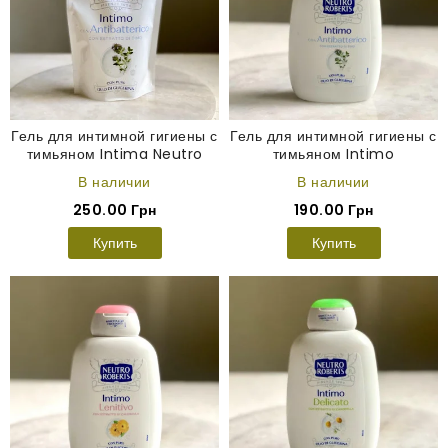
Гель для интимной гигиены с
Гель для интимной гигиены с
тимьяном Intima Neutro
тимьяном Intimo
Roberts запаска 400 мл
Antibatterico Neutro
В наличии
В наличии
Roberts 200 мл
250.00 Грн
190.00 Грн
Купить
Купить