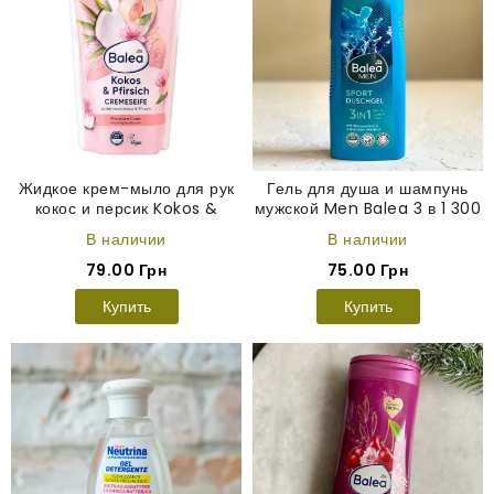
Жидкое крем-мыло для рук
Гель для душа и шампунь
кокос и персик Kokos &
мужской Men Balea 3 в 1 300
Pfirsich Balea запаска 500
мл
В наличии
В наличии
мл
79.00 Грн
75.00 Грн
Купить
Купить