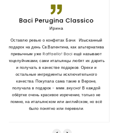
Godiva
Анастасия Логвиненко
Шоколад Godiva - невероятно вкусный!!!
Нежный, сливочный вкус. С приятной, мягкой
горчинкой.
Если Вы уже зарегистрированы, перейдите на
страницу
авторизации
.
Основные данные
Имя