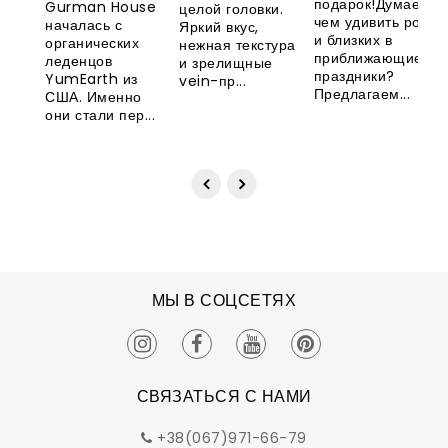
YumEarth
подарок!Думаете,
Gurman House
целой головки.
чем удивить родны
началась с
Яркий вкус,
и близких в
органических
нежная текстура
приближающиеся
леденцов
и зрелищные
праздники?
YumEarth из
vein-пр...
Предлагаем...
США. Именно
они стали пер...
МЫ В СОЦСЕТЯХ
СВЯЗАТЬСЯ С НАМИ
+38(067)971-66-79