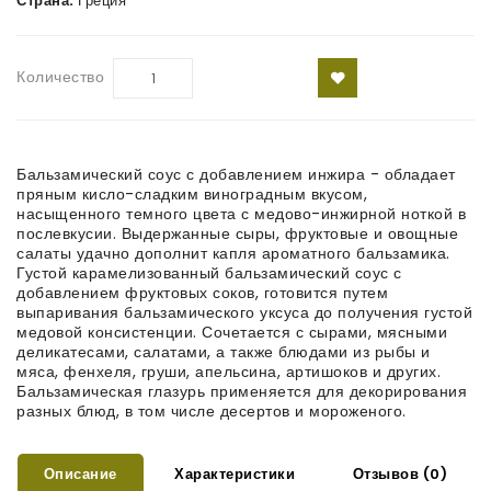
Страна:
Греция
Количество
Бальзамический соус с добавлением инжира - обладает
пряным кисло-сладким виноградным вкусом,
насыщенного темного цвета с медово-инжирной ноткой в
послевкусии. Выдержанные сыры, фруктовые и овощные
салаты удачно дополнит капля ароматного бальзамика.
Густой карамелизованный бальзамический соус с
добавлением фруктовых соков, готовится путем
выпаривания бальзамического уксуса до получения густой
медовой консистенции. Сочетается с сырами, мясными
деликатесами, салатами, а также блюдами из рыбы и
мяса, фенхеля, груши, апельсина, артишоков и других.
Бальзамическая глазурь применяется для декорирования
разных блюд, в том числе десертов и мороженого.
Описание
Характеристики
Отзывов (0)