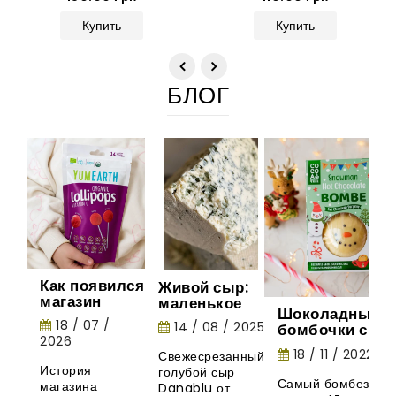
Купить
Купить
БЛОГ
Как появился
Живой сыр:
магазин
маленькое
Шоколадные
Gurman
шоу природы
18 / 07 /
14 / 08 / 2025
бомбочки с
House:
2026
маршмеллоу -
история
18 / 11 / 2022
Свежесрезанный
необычная
органических
История
голубой сыр
новинка из
леденцов
Самый бомбезный
магазина
Danablu от
Великобритани