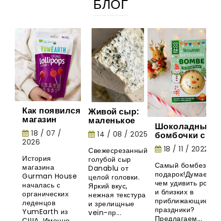
БЛОГ
Как появился
Живой сыр:
магазин
маленькое
Шоколадные
Gurman
шоу природы
18 / 07 /
14 / 08 / 2025
бомбочки с
House:
2026
маршмеллоу -
история
18 / 11 / 2022
Свежесрезанный
необычная
органических
История
голубой сыр
новинка из
леденцов
Самый бомбезный
магазина
Danablu от
Великобритани
YumEarth
подарок!Думаете,
Gurman House
целой головки.
чем удивить родны
началась с
Яркий вкус,
и близких в
органических
нежная текстура
приближающиеся
леденцов
и зрелищные
праздники?
YumEarth из
vein-пр...
Предлагаем...
США. Именно