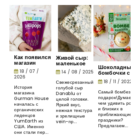
Как появился
Живой сыр:
магазин
маленькое
Шоколадные
Gurman
шоу природы
18 / 07 /
14 / 08 / 2025
бомбочки с
House:
2026
маршмеллоу -
история
18 / 11 / 2022
Свежесрезанный
необычная
органических
История
голубой сыр
новинка из
леденцов
Самый бомбезный
магазина
Danablu от
Великобритани
YumEarth
подарок!Думаете,
Gurman House
целой головки.
чем удивить родны
началась с
Яркий вкус,
и близких в
органических
нежная текстура
приближающиеся
леденцов
и зрелищные
праздники?
YumEarth из
vein-пр...
Предлагаем...
США. Именно
они стали пер...