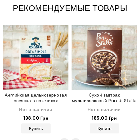
РЕКОМЕНДУЕМЫЕ ТОВАРЫ
Английская цельнозерновая
Сухой завтрак
овсянка в пакетиках
мультизлаковый Pan di Stelle
классическая Quaker Oat so
330 г
Нет в наличии
Нет в наличии
Simple 231 г
198.00 Грн
185.00 Грн
Купить
Купить