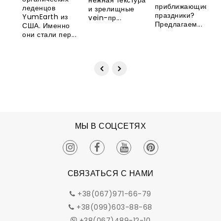
нежная текстура
приближающиеся
леденцов
и зрелищные
праздники?
YumEarth из
vein-пр...
Предлагаем...
США. Именно
они стали пер...
МЫ В СОЦСЕТЯХ
СВЯЗАТЬСЯ С НАМИ
+38(067)971-66-79
+38(099)603-88-68
+38(067)489-12-10