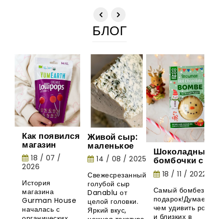
БЛОГ
Как появился
Живой сыр:
магазин
маленькое
Шоколадные
Gurman
шоу природы
18 / 07 /
14 / 08 / 2025
бомбочки с
House:
2026
маршмеллоу -
история
18 / 11 / 2022
Свежесрезанный
необычная
органических
История
голубой сыр
новинка из
леденцов
Самый бомбезный
магазина
Danablu от
Великобритани
YumEarth
подарок!Думаете,
Gurman House
целой головки.
чем удивить родны
началась с
Яркий вкус,
и близких в
органических