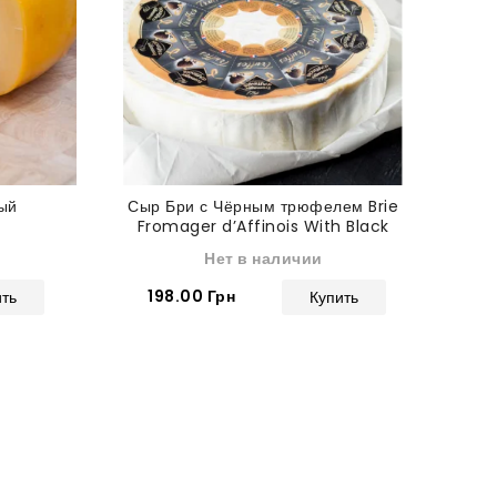
ый
Сыр Бри с Чёрным трюфелем Brie
Н
Fromager d’Affinois With Black
Truffle
Нет в наличии
198.00 Грн
1
ить
Купить