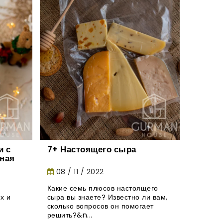
 с
7+ Настоящего сыра
Натур
ная
конфе
тания.
08 / 11 / 2022
27 / 
Какие семь плюсов настоящего
Где выб
х и
сыра вы знаете? Известно ли вам,
натурал
сколько вопросов он помогает
взрослы
решить?&n...
и вы об..