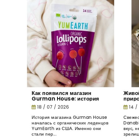
Как появился магазин
Живо
Gurman House: история
прир
органических леденцов
18 / 07 / 2026
14 /
YumEarth
История магазина Gurman House
Свежес
началась с органических леденцов
Danabl
YumEarth из США. Именно они
вкус, 
стали пер...
зрелищ