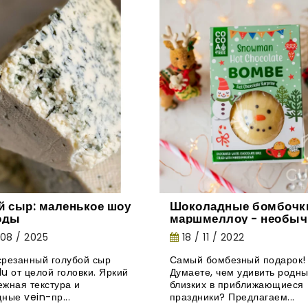
й сыр: маленькое шоу
Шоколадные бомбочки
оды
маршмеллоу - необыч
новинка из Великобри
 08 / 2025
18 / 11 / 2022
резанный голубой сыр
Самый бомбезный подарок!
u от целой головки. Яркий
Думаете, чем удивить родны
нежная текстура и
близких в приближающиеся
ные vein-пр...
праздники? Предлагаем...