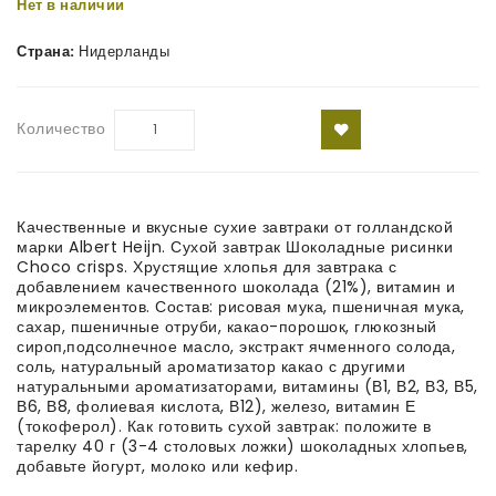
Нет в наличии
Страна:
Нидерланды
Количество
Качественные и вкусные сухие завтраки от голландской
марки Albert Heijn. Сухой завтрак Шоколадные рисинки
Choco crisps. Хрустящие хлопья для завтрака с
добавлением качественного шоколада (21%), витамин и
микроэлементов. Состав: рисовая мука, пшеничная мука,
сахар, пшеничные отруби, какао-порошок, глюкозный
сироп,подсолнечное масло, экстракт ячменного солода,
соль, натуральный ароматизатор какао с другими
натуральными ароматизаторами, витамины (В1, В2, В3, В5,
В6, В8, фолиевая кислота, В12), железо, витамин Е
(токоферол). Как готовить сухой завтрак: положите в
тарелку 40 г (3-4 столовых ложки) шоколадных хлопьев,
добавьте йогурт, молоко или кефир.