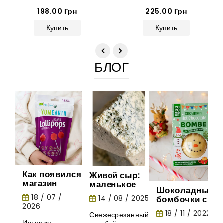
Simple 231 г
198.00 Грн
225.00 Грн
Купить
Купить
БЛОГ
Как появился
Живой сыр:
магазин
маленькое
Шоколадные
Gurman
шоу природы
18 / 07 /
14 / 08 / 2025
бомбочки с
House:
2026
маршмеллоу -
история
18 / 11 / 2022
Свежесрезанный
необычная
органических
История