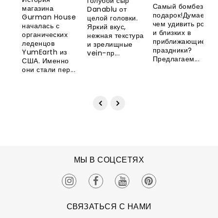
голубой сыр
новинка из
леденцов
Самый бомбезный
магазина
Danablu от
Великобритани
YumEarth
подарок!Думаете,
Gurman House
целой головки.
чем удивить родны
началась с
Яркий вкус,
и близких в
органических
нежная текстура
приближающиеся
леденцов
и зрелищные
праздники?
YumEarth из
vein-пр...
Предлагаем...
США. Именно
они стали пер...
МЫ В СОЦСЕТЯХ
СВЯЗАТЬСЯ С НАМИ