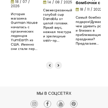
18 / 07 /
14 / 08 / 2025
бомбочки с
House:
2026
маршмеллоу -
история
18 / 11 / 2022
Свежесрезанный
необычная
органических
История
голубой сыр
новинка из
леденцов
Самый бомбезный
магазина
Danablu от
Великобритани
YumEarth
подарок!Думаете,
Gurman House
целой головки.
чем удивить родны
началась с
Яркий вкус,
и близких в
органических
нежная текстура
приближающиеся
леденцов
и зрелищные
праздники?
YumEarth из
vein-пр...
Предлагаем...
США. Именно
они стали пер...
МЫ В СОЦСЕТЯХ