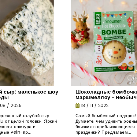
й сыр: маленькое шоу
Шоколадные бомбочки
оды
маршмеллоу - необыч
новинка из Великобри
 08 / 2025
18 / 11 / 2022
резанный голубой сыр
Самый бомбезный подарок!
u от целой головки. Яркий
Думаете, чем удивить родны
нежная текстура и
близких в приближающиеся
ные vein-пр...
праздники? Предлагаем...