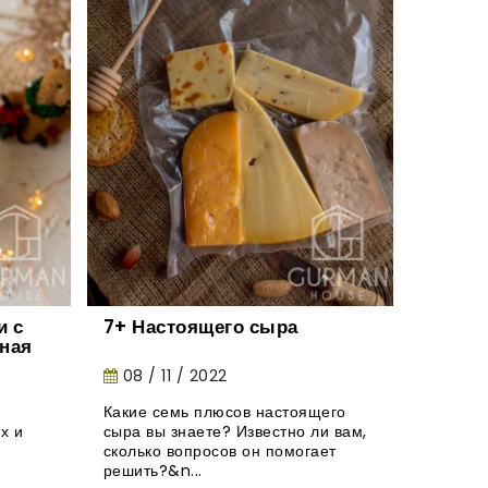
 с
7+ Настоящего сыра
Натур
ная
конфе
тания.
08 / 11 / 2022
27 / 
Какие семь плюсов настоящего
Где выб
х и
сыра вы знаете? Известно ли вам,
натурал
сколько вопросов он помогает
взрослы
решить?&n...
и вы об..