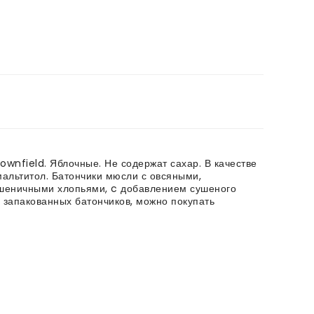
wnfield. Яблочные. Не содержат сахар. В качестве
мальтитол. Батончики мюсли с овсяными,
шеничными хлопьями, c добавлением сушеного
о запакованных батончиков, можно покупать