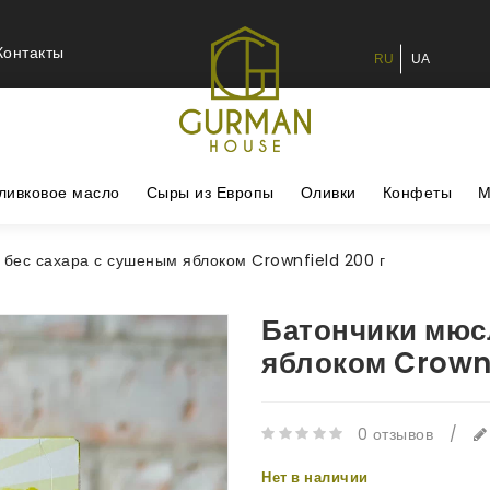
Контакты
RU
UA
ливковое масло
Сыры из Европы
Оливки
Конфеты
М
 бес сахара с сушеным яблоком Crownfield 200 г
Батончики мюс
яблоком Crownf
0 отзывов
/
Нет в наличии