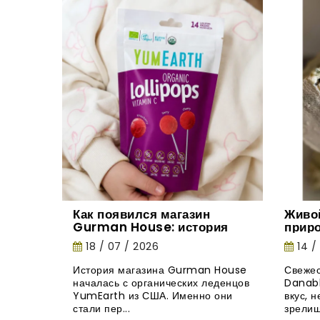
Как появился магазин
Живо
Gurman House: история
прир
органических леденцов
18 / 07 / 2026
14 /
YumEarth
История магазина Gurman House
Свежес
началась с органических леденцов
Danabl
YumEarth из США. Именно они
вкус, 
стали пер...
зрелищ