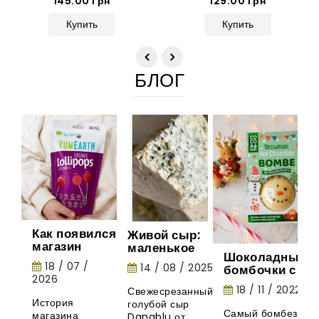
145.00 Грн
129.00 Грн
Купить
Купить
БЛОГ
Как появился
Живой сыр:
магазин
маленькое
Шоколадные
Gurman
шоу природы
18 / 07 /
14 / 08 / 2025
бомбочки с
House:
2026
маршмеллоу -
история
18 / 11 / 2022
Свежесрезанный
необычная
органических
История
голубой сыр
новинка из
леденцов
Самый бомбезный
магазина
Danablu от