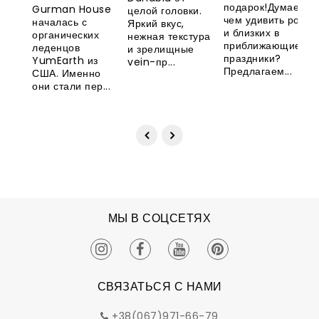
Великобритани
YumEarth
подарок!Думаете,
Gurman House
целой головки.
чем удивить родны
началась с
Яркий вкус,
и близких в
органических
нежная текстура
приближающиеся
леденцов
и зрелищные
праздники?
YumEarth из
vein-пр...
Предлагаем...
США. Именно
они стали пер...
МЫ В СОЦСЕТЯХ
СВЯЗАТЬСЯ С НАМИ
+38(067)971-66-79