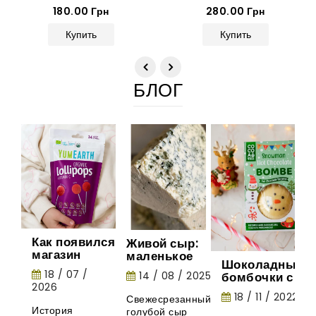
180.00 Грн
280.00 Грн
Купить
Купить
БЛОГ
Как появился
Живой сыр:
магазин
маленькое
Шоколадные
Gurman
шоу природы
18 / 07 /
14 / 08 / 2025
бомбочки с
House:
2026
маршмеллоу -
история
18 / 11 / 2022
Свежесрезанный
необычная
органических
История
голубой сыр
новинка из