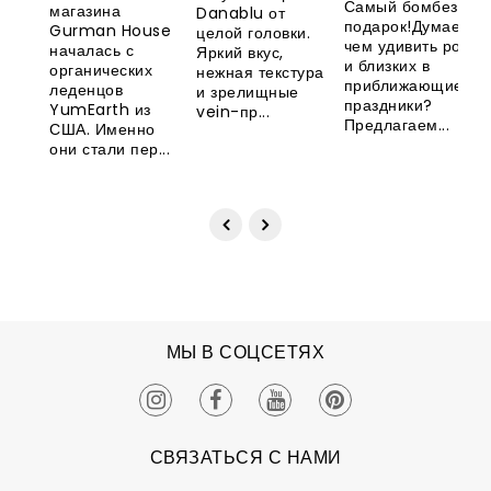
леденцов
Самый бомбезный
магазина
Danablu от
Великобритани
YumEarth
подарок!Думаете,
Gurman House
целой головки.
чем удивить родны
началась с
Яркий вкус,
и близких в
органических
нежная текстура
приближающиеся
леденцов
и зрелищные
праздники?
YumEarth из
vein-пр...
Предлагаем...
США. Именно
они стали пер...
МЫ В СОЦСЕТЯХ
СВЯЗАТЬСЯ С НАМИ