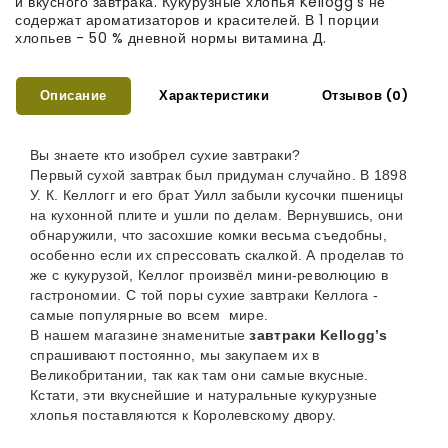
и вкусного завтрака. Кукурузные хлопья Kellogg's не
содержат ароматизаторов и красителей. В 1 порции
хлопьев - 50 % дневной нормы витамина Д.
Описание
Характеристики
Отзывов (0)
Вы знаете кто изобрел сухие завтраки? 
Первый сухой завтрак был придуман случайно. В 1898 
У. К. Келлогг и его брат Уилл забыли кусочки пшеницы 
на кухонной плите и ушли по делам. Вернувшись, они 
обнаружили, что засохшие комки весьма съедобны, 
особенно если их спрессовать скалкой. А проделав то 
же с кукурузой, Келлог произвёл мини-революцию в 
гастрономии. С той поры сухие завтраки Келлога - 
самые популярные во всем  мире.
В нашем магазине знаменитые 
завтраки Kellogg’s
спрашивают постоянно, мы закупаем их в 
Великобритании, так как там они самые вкусные. 
Кстати, эти вкуснейшие и натуральные кукурузные 
хлопья поставляются к Королевскому двору.