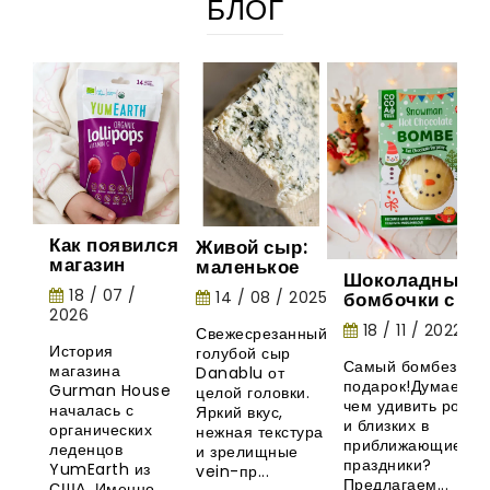
БЛОГ
Как появился
Живой сыр:
магазин
маленькое
Шоколадные
Gurman
шоу природы
18 / 07 /
14 / 08 / 2025
бомбочки с
House:
2026
маршмеллоу -
история
18 / 11 / 2022
Свежесрезанный
необычная
органических
История
голубой сыр
новинка из
леденцов
Самый бомбезный
магазина
Danablu от
Великобритани
YumEarth
подарок!Думаете,
Gurman House
целой головки.
чем удивить родны
началась с
Яркий вкус,
и близких в
органических
нежная текстура
приближающиеся
леденцов
и зрелищные
праздники?
YumEarth из
vein-пр...
Предлагаем...
США. Именно