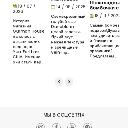
Шоколадные
Gurman
шоу природы
18 / 07 /
14 / 08 / 2025
бомбочки с
House:
2026
маршмеллоу -
история
18 / 11 / 2022
Свежесрезанный
необычная
органических
История
голубой сыр
новинка из
леденцов
Самый бомбезный
магазина
Danablu от
Великобритани
YumEarth
подарок!Думаете,
Gurman House
целой головки.
чем удивить родны
началась с
Яркий вкус,
и близких в
органических
нежная текстура
приближающиеся
леденцов
и зрелищные
праздники?
YumEarth из
vein-пр...
Предлагаем...
США. Именно
они стали пер...
МЫ В СОЦСЕТЯХ