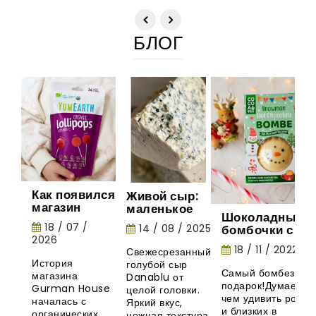
БЛОГ
Как появился
Живой сыр:
магазин
маленькое
Шоколадные
Gurman
шоу природы
18 / 07 /
14 / 08 / 2025
бомбочки с
House:
2026
маршмеллоу -
история
18 / 11 / 2022
Свежесрезанный
необычная
органических
История
голубой сыр
новинка из
леденцов
Самый бомбезный
магазина
Danablu от
Великобритани
YumEarth
подарок!Думаете,
Gurman House
целой головки.
чем удивить родны
началась с
Яркий вкус,
и близких в
органических
нежная текстура