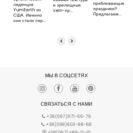
приближающиеся
леденцов
и зрелищные
праздники?
YumEarth из
vein-пр...
Предлагаем...
США. Именно
они стали пер...
МЫ В СОЦСЕТЯХ
СВЯЗАТЬСЯ С НАМИ
+38(067)971-66-79
+38(099)603-88-68
+38(067)489-12-10