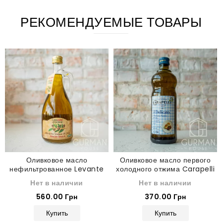
РЕКОМЕНДУЕМЫЕ ТОВАРЫ
Оливковое масло
Оливковое масло первого
нефильтрованное Levante
холодного отжима Carapelli
Extra Vergine 1 л
il Delicato Extra Verginе di
Нет в наличии
Нет в наличии
Oliva 1 л
560.00 Грн
370.00 Грн
Купить
Купить