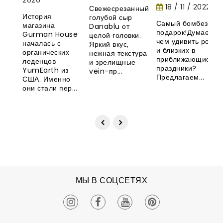
маршмеллоу -
история
18 / 11 / 2022
Свежесрезанный
необычная
органических
История
голубой сыр
новинка из
леденцов
Самый бомбезный
магазина
Danablu от
Великобритани
YumEarth
подарок!Думаете,
Gurman House
целой головки.
чем удивить родны
началась с
Яркий вкус,
и близких в
органических
нежная текстура
приближающиеся
леденцов
и зрелищные
праздники?
YumEarth из
vein-пр...
Предлагаем...
США. Именно
они стали пер...
МЫ В СОЦСЕТЯХ