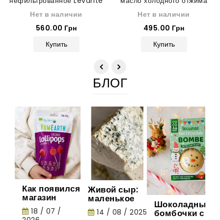
нефильтрованное Levante
масло холодного отжима
Extra Vergine 1 л
Barbera 750 мл
Нет в наличии
Нет в наличии
560.00 Грн
495.00 Грн
Купить
Купить
БЛОГ
Как появился
Живой сыр:
магазин
маленькое
Шоколадные
Gurman
шоу природы
18 / 07 /
14 / 08 / 2025
бомбочки с
House:
2026