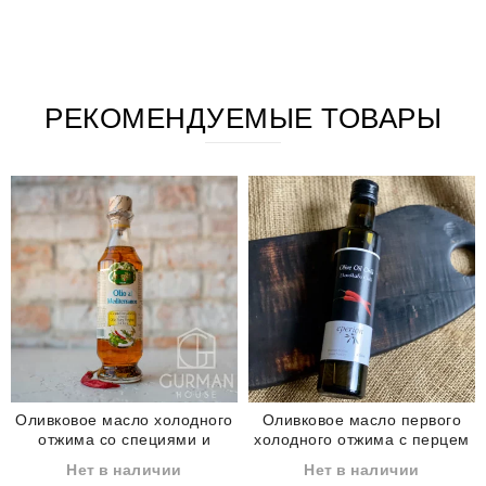
РЕКОМЕНДУЕМЫЕ ТОВАРЫ
Оливковое масло холодного
Оливковое масло первого
отжима со специями и
холодного отжима с перцем
травами Aromolio⁨ Extra
чили Levante Extra Verginе
Нет в наличии
Нет в наличии
Verginе di Oliva 250 мл
di Oliva 250 мл