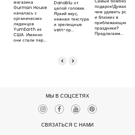
Самый бомбезный
магазина
Danablu от
Великобритани
YumEarth
подарок!Думаете,
Gurman House
целой головки.
чем удивить родны
началась с
Яркий вкус,
и близких в
органических
нежная текстура
приближающиеся
леденцов
и зрелищные
праздники?
YumEarth из
vein-пр...
Предлагаем...
США. Именно
они стали пер...
МЫ В СОЦСЕТЯХ
СВЯЗАТЬСЯ С НАМИ