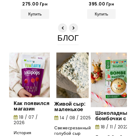
275.00 Грн
395.00 Грн
Купить
Купить
БЛОГ
Как появился
Живой сыр:
магазин
маленькое
Шоколадные
Gurman
шоу природы
18 / 07 /
14 / 08 / 2025
бомбочки с
House:
2026
маршмеллоу -
история
18 / 11 / 2022
Свежесрезанный
необычная
органических
История
голубой сыр
новинка из
леденцов