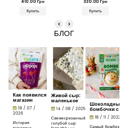
410.00 Грн
330.00 Грн
Купить
Купить
БЛОГ
Как появился
Живой сыр:
магазин
маленькое
Шоколадные
Gurman
шоу природы
18 / 07 /
14 / 08 / 2025
бомбочки с
House:
2026
маршмеллоу -
история
18 / 11 / 2022
Свежесрезанный
необычная
органических
История
голубой сыр
новинка из
леденцов
Самый бомбезный
магазина