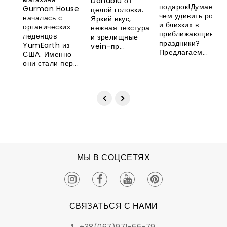
Danablu от
Великобритани
YumEarth
подарок!Думаете,
Gurman House
целой головки.
чем удивить родны
началась с
Яркий вкус,
и близких в
органических
нежная текстура
приближающиеся
леденцов
и зрелищные
праздники?
YumEarth из
vein-пр...
Предлагаем...
США. Именно
они стали пер...
МЫ В СОЦСЕТЯХ
СВЯЗАТЬСЯ С НАМИ
+38(067)971-66-79