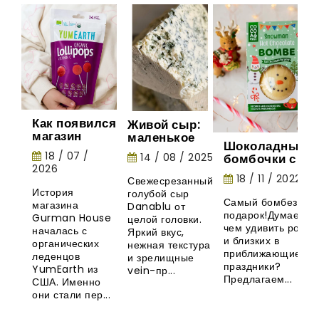
Как появился
Живой сыр:
магазин
маленькое
Шоколадные
Gurman
шоу природы
18 / 07 /
14 / 08 / 2025
бомбочки с
House:
2026
маршмеллоу -
история
18 / 11 / 2022
Свежесрезанный
необычная
органических
История
голубой сыр
новинка из
леденцов
Самый бомбезный
магазина
Danablu от
Великобритани
YumEarth
подарок!Думаете,
Gurman House
целой головки.
чем удивить родны
началась с
Яркий вкус,
и близких в
органических
нежная текстура
приближающиеся
леденцов
и зрелищные
праздники?
YumEarth из
vein-пр...
Предлагаем...
США. Именно
они стали пер...