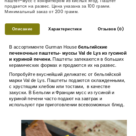
паштет-мусс с конфитюром из кислых ягод. Паштет
продается на развес. Цена указана за 100 грамм.
Минимальный заказ от 200 грамм.
Описание
Характеристики
Отзывов (0)
В ассортименте Gurman House
 бельгийские 
печеночные паштеты- муссы Val de Lys из гусиной 
и куриной печени.
 Паштеты запекаются в больших 
керамических формах и продаются их на развес. 
Попробуйте вкуснейший деликатес от бельгийской 
марки Val de Lys. Паштеты подаются охлажденными, 
с хрустящим хлебом или тостами,  в качестве 
закуски. В Бельгии и Франции мусс из гусиной и 
куриной печени часто подают на завтрак и 
используют при приготовлении всевозможных блюд.