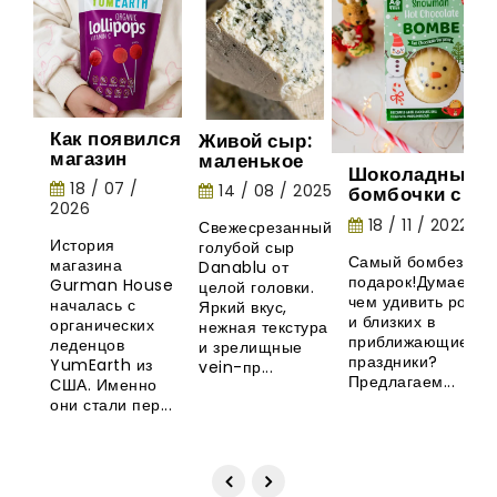
Как появился
Живой сыр:
магазин
маленькое
Шоколадные
Gurman
шоу природы
18 / 07 /
14 / 08 / 2025
бомбочки с
House:
2026
маршмеллоу -
история
18 / 11 / 2022
Свежесрезанный
необычная
органических
История
голубой сыр
новинка из
леденцов
Самый бомбезный
магазина
Danablu от
Великобритани
YumEarth
подарок!Думаете,
Gurman House
целой головки.
чем удивить родны
началась с
Яркий вкус,
и близких в
органических
нежная текстура
приближающиеся
леденцов
и зрелищные
праздники?
YumEarth из
vein-пр...
Предлагаем...
США. Именно
они стали пер...