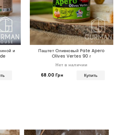
ниной и
Паштет Оливковый Pate Apero
Паш
 de
Olives Vertes 90 г
erande
Нет в наличии
68.00 Грн
ить
Купить