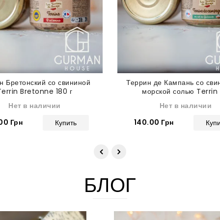
н Бретонский со свининой
Террин де Кампань со сви
Terrin Bretonne 180 г
морской солью Terrin
Campagne au sel de Gu
Нет в наличии
Нет в наличии
180 г
00 Грн
140.00 Грн
Купить
Куп
БЛОГ