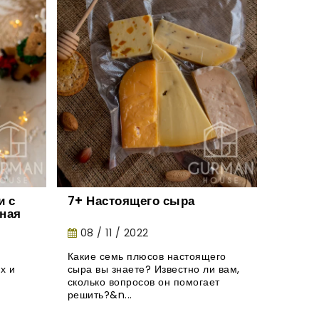
 с
7+ Настоящего сыра
Натур
ная
конфе
тания.
08 / 11 / 2022
27 / 
Какие семь плюсов настоящего
Где выб
х и
сыра вы знаете? Известно ли вам,
натурал
сколько вопросов он помогает
взрослы
решить?&n...
и вы об..