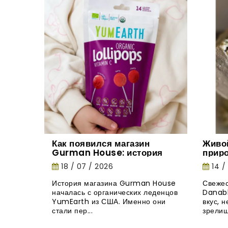
Как появился магазин
Живо
Gurman House: история
прир
органических леденцов
18 / 07 / 2026
14 /
YumEarth
История магазина Gurman House
Свежес
началась с органических леденцов
Danabl
YumEarth из США. Именно они
вкус, 
стали пер...
зрелищ