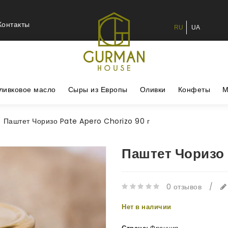
Контакты
RU
UA
ливковое масло
Сыры из Европы
Оливки
Конфеты
М
Паштет Чоризо Pate Apero Chorizo 90 г
Паштет Чоризо 
0 отзывов
/
Нет в наличии