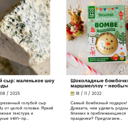
й сыр: маленькое шоу
Шоколадные бомбочки
оды
маршмеллоу - необыч
новинка из Великобри
 08 / 2025
18 / 11 / 2022
резанный голубой сыр
Самый бомбезный подарок!
u от целой головки. Яркий
Думаете, чем удивить родны
нежная текстура и
близких в приближающиеся
ные vein-пр...
праздники? Предлагаем...